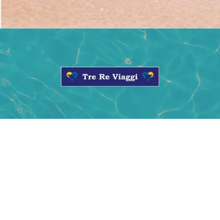
CONTATTACI
Telefono: +390399008690
SCRIVICI SU
agenzia@trereviaggi.it